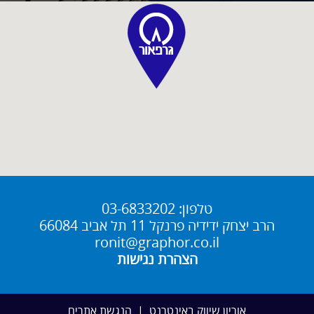
טלפון:
03-6833202
הרב יצחק ידידיה פרנקל 11 תל אביב 66084
ronit@graphor.co.il
הצהרת נגישות
אוריון שיווק באינטרנט
|
הנגשת אתרים