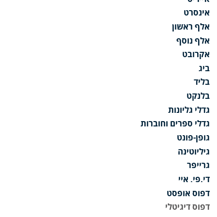
אינסרט
אלף ראשון
אלף נוסף
אקרובט
ביג
בליד
בלנקט
גדלי גליונות
גדלי ספרים וחוברות
גופן-פונט
גיליוטינה
גרייפר
די.פי. איי
דפוס אופסט
דפוס דיגיטלי