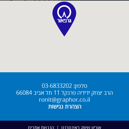
טלפון:
03-6833202
הרב יצחק ידידיה פרנקל 11 תל אביב 66084
ronit@graphor.co.il
הצהרת נגישות
אוריון שיווק באינטרנט
|
הנגשת אתרים