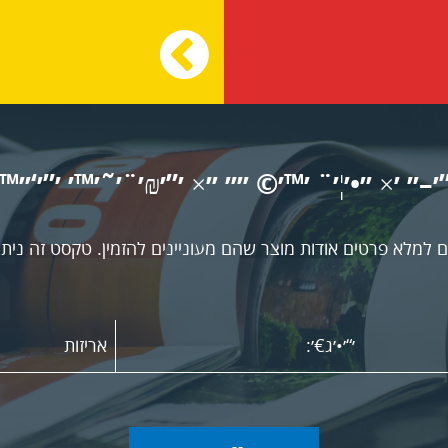
”׳–׳׳ ׳× ׳׳•׳¦׳¨ ׳™׳© ׳׳׳׳ ׳׳× ׳”׳₪׳¨׳˜׳™׳ ׳”׳‘׳׳™׳
 למלא פרטים אודות מוצר שהם מעוניינים להזמין. טקסט זה ניתן
אריזות