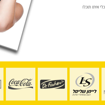
י איתו תוכלו