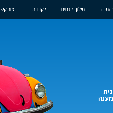
זמנה
מילון מונחים
לקוחות
צור קשר
וג
גית
195. למעלה מ-60 שנות עשייה
מענה